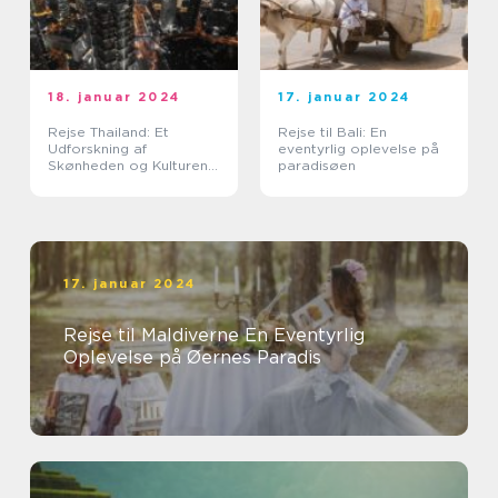
18. januar 2024
17. januar 2024
Rejse Thailand: Et
Rejse til Bali: En
Udforskning af
eventyrlig oplevelse på
Skønheden og Kulturen i
paradisøen
Landet Smilenes Land
17. januar 2024
Rejse til Maldiverne En Eventyrlig
Oplevelse på Øernes Paradis