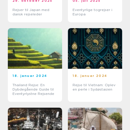
29. oktober 2025
05. juli 2025
Rejser til Japan med
Eventyrlige togrejser i
dansk rejseleder
Europa
18. januar 2024
18. januar 2024
Thailand Rejse: En
Rejse til Vietnam: Oplev
Dybdegående Guide til
en perle i Sydøstasien
Eventyrlystne Rejsende