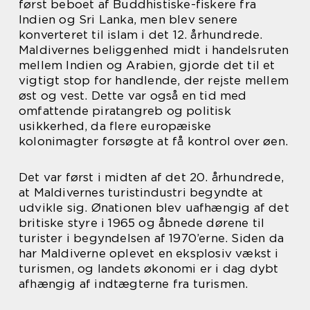
først beboet af Buddhistiske-fiskere fra
Indien og Sri Lanka, men blev senere
konverteret til islam i det 12. århundrede.
Maldivernes beliggenhed midt i handelsruten
mellem Indien og Arabien, gjorde det til et
vigtigt stop for handlende, der rejste mellem
øst og vest. Dette var også en tid med
omfattende piratangreb og politisk
usikkerhed, da flere europæiske
kolonimagter forsøgte at få kontrol over øen.
Det var først i midten af det 20. århundrede,
at Maldivernes turistindustri begyndte at
udvikle sig. Ønationen blev uafhængig af det
britiske styre i 1965 og åbnede dørene til
turister i begyndelsen af 1970’erne. Siden da
har Maldiverne oplevet en eksplosiv vækst i
turismen, og landets økonomi er i dag dybt
afhængig af indtægterne fra turismen.