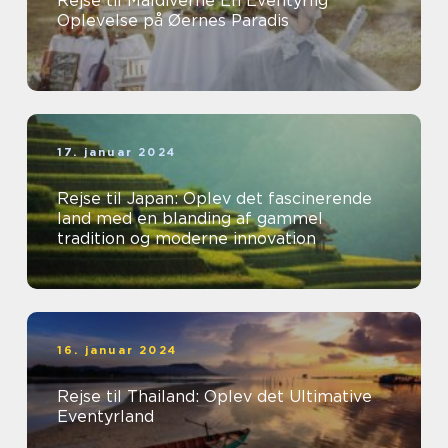
Rejse til Maldiverne En Eventyrlig
Oplevelse på Øernes Paradis
17. januar 2024
Rejse til Japan: Oplev det fascinerende
land med en blanding af gammel
tradition og moderne innovation
16. januar 2024
Rejse til Thailand: Oplev det Ultimative
Eventyrland