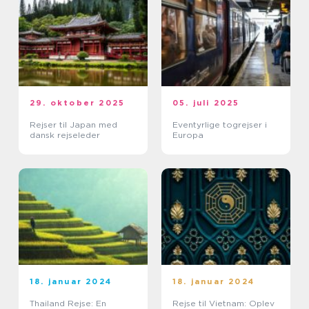
29. oktober 2025
05. juli 2025
Rejser til Japan med
Eventyrlige togrejser i
dansk rejseleder
Europa
18. januar 2024
18. januar 2024
Thailand Rejse: En
Rejse til Vietnam: Oplev