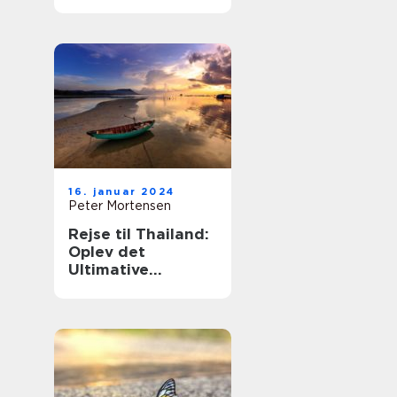
med en blanding
af gammel
tradition og
moderne
innovation
16. januar 2024
Peter Mortensen
Rejse til Thailand:
Oplev det
Ultimative
Eventyrland