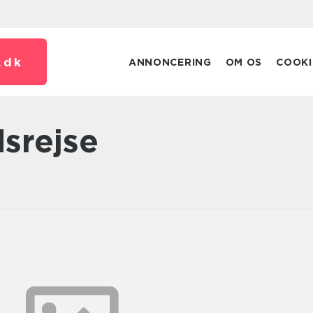
.
dk
ANNONCERING
OM OS
COOKI
dsrejse