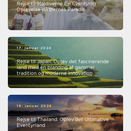
Rejse til Maldiverne En Eventyrlig
Oplevelse på Øernes Paradis
17. januar 2024
Rejse til Japan: Oplev det fascinerende
land med en blanding af gammel
tradition og moderne innovation
16. januar 2024
Rejse til Thailand: Oplev det Ultimative
Eventyrland