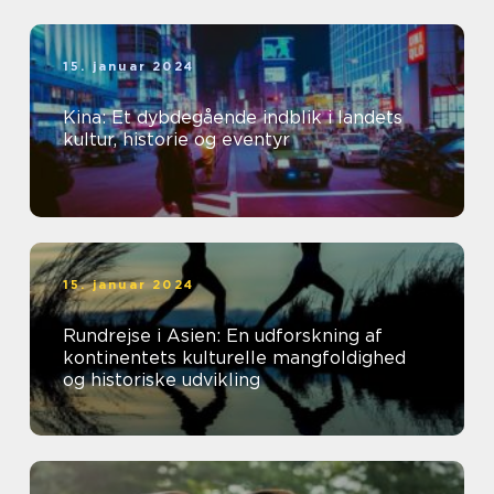
15. januar 2024
Kina: Et dybdegående indblik i landets
kultur, historie og eventyr
15. januar 2024
Rundrejse i Asien: En udforskning af
kontinentets kulturelle mangfoldighed
og historiske udvikling