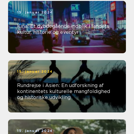
15. januar 2024
Kina: Et dybdegående indblik i landets
kultur, historie og eventyr
15. januar 2024
Rundrejse i Asien: En udforskning af
kontinentets kulturelle mangfoldighed
og historiske udvikling
15. januar 2024