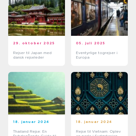
29. oktober 2025
05. juli 2025
Rejser til Japan med
Eventyrlige togrejser i
dansk rejseleder
Europa
18. januar 2024
18. januar 2024
Thailand Rejse: En
Rejse til Vietnam: Oplev
Dybdegående Guide til
en perle i Sydøstasien