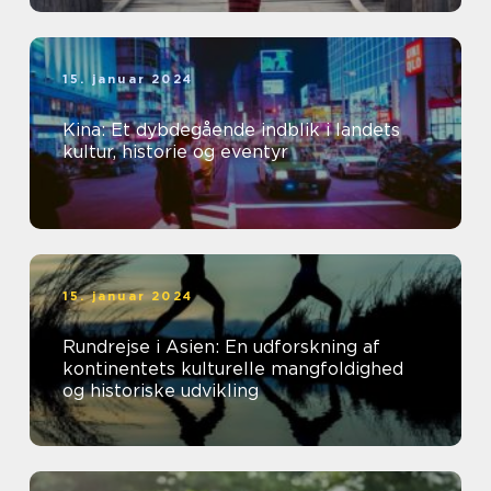
15. januar 2024
Kina: Et dybdegående indblik i landets
kultur, historie og eventyr
15. januar 2024
Rundrejse i Asien: En udforskning af
kontinentets kulturelle mangfoldighed
og historiske udvikling