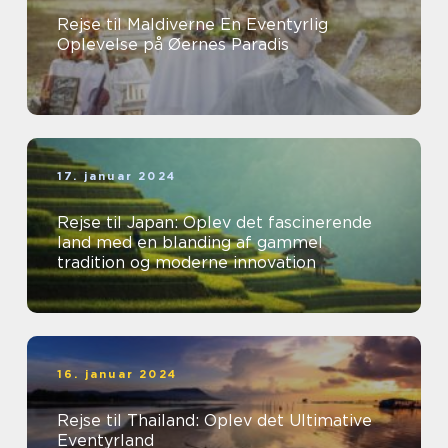
Rejse til Maldiverne En Eventyrlig
Oplevelse på Øernes Paradis
17. januar 2024
Rejse til Japan: Oplev det fascinerende
land med en blanding af gammel
tradition og moderne innovation
16. januar 2024
Rejse til Thailand: Oplev det Ultimative
Eventyrland