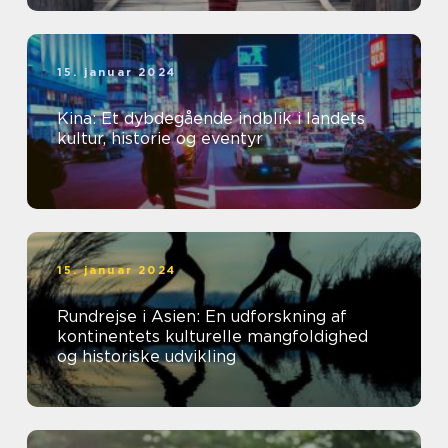
15. januar 2024
Kina: Et dybdegående indblik i landets
kultur, historie og eventyr
15. januar 2024
Rundrejse i Asien: En udforskning af
kontinentets kulturelle mangfoldighed
og historiske udvikling