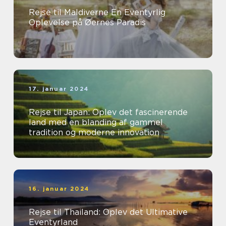
Rejse til Maldiverne En Eventyrlig
Oplevelse på Øernes Paradis
17. januar 2024
Rejse til Japan: Oplev det fascinerende
land med en blanding af gammel
tradition og moderne innovation
16. januar 2024
Rejse til Thailand: Oplev det Ultimative
Eventyrland