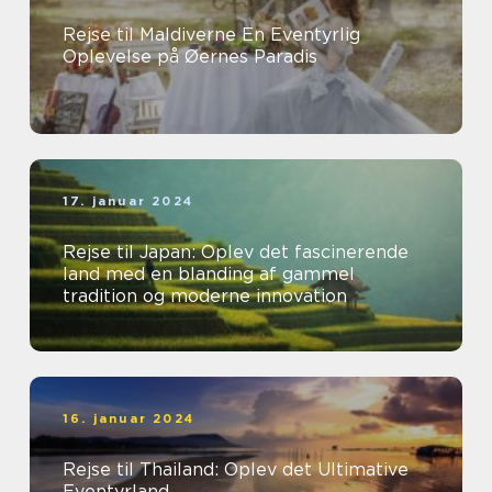
Rejse til Maldiverne En Eventyrlig
Oplevelse på Øernes Paradis
17. januar 2024
Rejse til Japan: Oplev det fascinerende
land med en blanding af gammel
tradition og moderne innovation
16. januar 2024
Rejse til Thailand: Oplev det Ultimative
Eventyrland