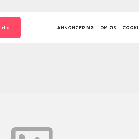
.
dk
ANNONCERING
OM OS
COOKI
n