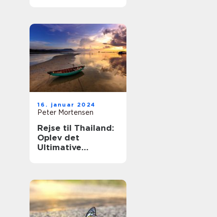
med en blanding
af gammel
tradition og
moderne
innovation
16. januar 2024
Peter Mortensen
Rejse til Thailand:
Oplev det
Ultimative
Eventyrland