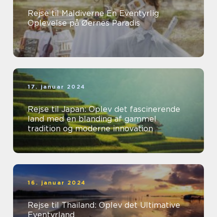
Rejse til Maldiverne En Eventyrlig
Oplevelse på Øernes Paradis
17. januar 2024
Rejse til Japan: Oplev det fascinerende
land med en blanding af gammel
tradition og moderne innovation
16. januar 2024
Rejse til Thailand: Oplev det Ultimative
Eventyrland