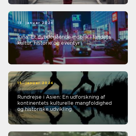
15. januar 2024
Kina: Et dybdegående indblik i landets
kultur, historie og eventyr
15. januar 2024
Rundrejse i Asien: En udforskning af
kontinentets kulturelle mangfoldighed
og historiske udvikling