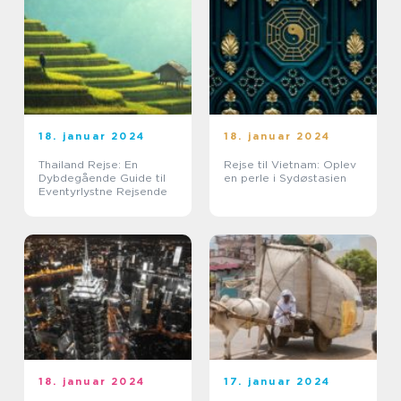
18. januar 2024
18. januar 2024
Thailand Rejse: En
Rejse til Vietnam: Oplev
Dybdegående Guide til
en perle i Sydøstasien
Eventyrlystne Rejsende
18. januar 2024
17. januar 2024