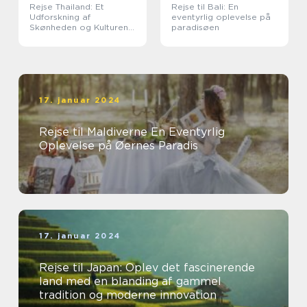
Rejse Thailand: Et
Rejse til Bali: En
Udforskning af
eventyrlig oplevelse på
Skønheden og Kulturen i
paradisøen
Landet Smilenes Land
17. januar 2024
Rejse til Maldiverne En Eventyrlig
Oplevelse på Øernes Paradis
17. januar 2024
Rejse til Japan: Oplev det fascinerende
land med en blanding af gammel
tradition og moderne innovation