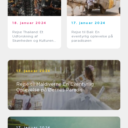
18. januar 2024
17. januar 2024
Rejse Thailand: Et
Rejse til Bali: En
Udforskning af
eventyrlig oplevelse på
Skønheden og Kulturen i
paradisøen
Landet Smilenes Land
17. januar 2024
Rejse til Maldiverne En Eventyrlig
Oplevelse på Øernes Paradis
17. januar 2024