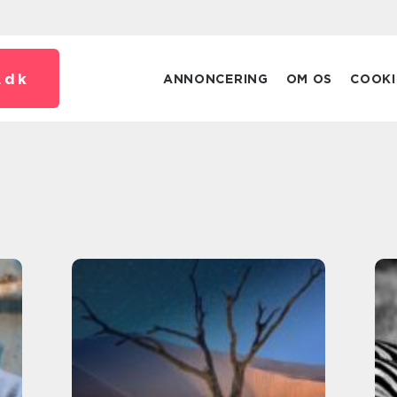
.
dk
ANNONCERING
OM OS
COOKI