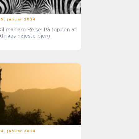
05. januar 2024
Kilimanjaro Rejse: På toppen af
Afrikas højeste bjerg
04. januar 2024