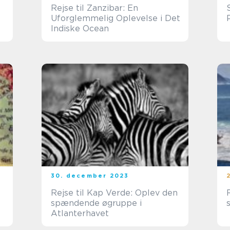
Rejse til Zanzibar: En
Uforglemmelig Oplevelse i Det
Indiske Ocean
30. december 2023
Rejse til Kap Verde: Oplev den
spændende øgruppe i
Atlanterhavet