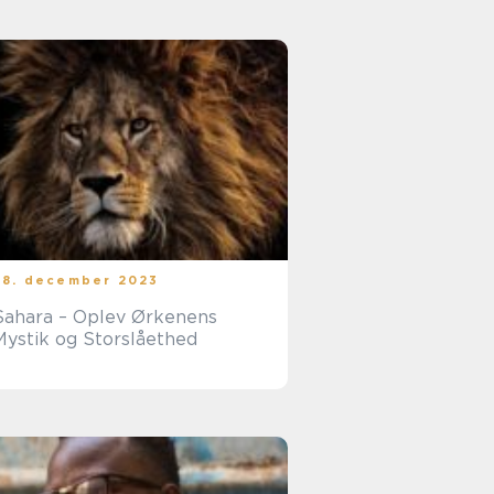
28. december 2023
Sahara – Oplev Ørkenens
Mystik og Storslåethed